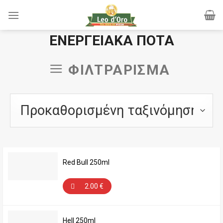
Skip
to
content
ΕΝΕΡΓΕΙΑΚΆ ΠΟΤΆ
ΦΙΛΤΡΆΡΙΣΜΑ
Red Bull 250ml
2.00
€
Hell 250ml