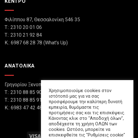
ΚΕΝΤΡΟ
Φιλίππου 87, Θεσσαλονίκη 546 35
Τ.: 2310 20 01 06
Τ.: 2310 21 92 84
Κ.: 6987 68 28 78 (What's Up)
ΑΝΑΤΟΛΙΚΑ
Γρηγορίου Ξενοπούλου 8, Θεσσαλονίκη 546 45
Χρησιμοποιούμε cookies στον
Τ.: 2310 88 85 90
ιστότοπό μας για να σας
Τ.: 2310 88 85 91
προσφέρουμε την καλύτερη δυνατή
εμπειρία, θυμόμαστε τις
Κ.: 6983 47 42 48 (What's Up)
προτιμήσεις σας και τις επισκέψεις.
Κάνοντας κλικ στο "Αποδοχή όλων",
αποδέχεστε τη χρήση ΟΛΩΝ των
cookies. Ωστόσο, μπορείτε να
επισκεφθείτε τις "Ρυθμίσεις cookie"