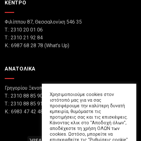
ΚΕΝΤΡΟ
Φιλίππου 87, Θεσσαλονίκη 546 35
Τ.: 2310 20 01 06
Τ.: 2310 21 92 84
Κ.: 6987 68 28 78 (What's Up)
ΑΝΑΤΟΛΙΚΑ
Γρηγορίου Ξενοπούλου 8, Θεσσαλονίκη 546 45
Χρησιμοποιούμε cookies στον
Τ.: 2310 88 85 90
ιστότοπό μας για να σας
Τ.: 2310 88 85 91
προσφέρουμε την καλύτερη δυνατή
Κ.: 6983 47 42 48 (What's Up)
εμπειρία, θυμόμαστε τις
προτιμήσεις σας και τις επισκέψεις.
Κάνοντας κλικ στο "Αποδοχή όλων",
αποδέχεστε τη χρήση ΟΛΩΝ των
cookies. Ωστόσο, μπορείτε να
επισκεφθείτε τις "Ρυθμίσεις cookie"