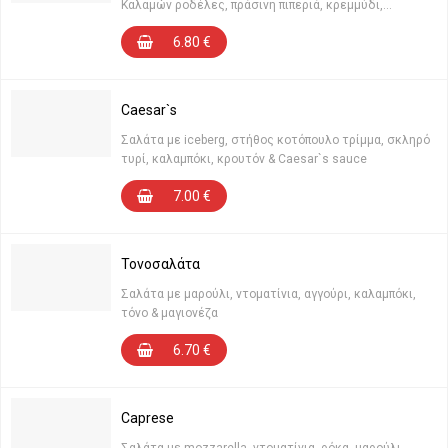
Καλαμών ροδέλες, πράσινη πιπεριά, κρεμμύδι,
ελαιόλαδο & ρίγανη
6.80
€
Caesar`s
Σαλάτα με iceberg, στήθος κοτόπουλο τρίμμα, σκληρό
τυρί, καλαμπόκι, κρουτόν & Caesar`s sauce
7.00
€
Τονοσαλάτα
Σαλάτα με μαρούλι, ντοματίνια, αγγούρι, καλαμπόκι,
τόνο & μαγιονέζα
6.70
€
Caprese