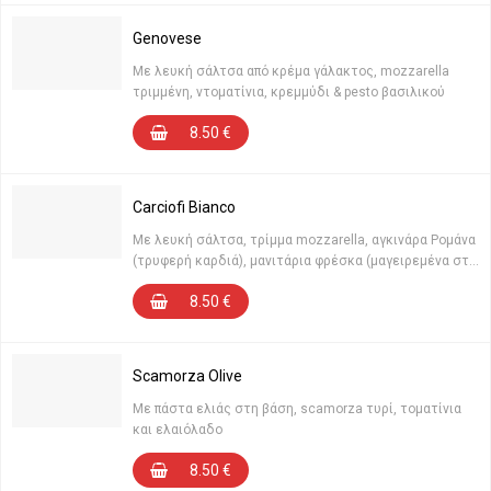
Genovese
Με λευκή σάλτσα από κρέμα γάλακτος, mozzarella
τριμμένη, ντοματίνια, κρεμμύδι & pesto βασιλικού
8.50
€
Carciofi Bianco
Με λευκή σάλτσα, τρίμμα mozzarella, αγκινάρα Ρομάνα
(τρυφερή καρδιά), μανιτάρια φρέσκα (μαγειρεμένα στη
στιγμή), λάδι τρούφας, πλούσια σ’ ευεργετικές
8.50
€
ιδιότητες
Scamorza Olive
Με πάστα ελιάς στη βάση, scamorza τυρί, τοματίνια
και ελαιόλαδο
8.50
€