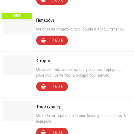
7.60
€
ΝΕΟ
Πεπερόνι
Με σάλτσα ντομάτας, τυρί gouda & σαλάμι πεπερόνι
7.60
€
4 τυριά
Με λευκή σάλτσα από κρέμα γάλακτος, τυρί gouda,
μπλε τυρί, φέτα τυρί & σκληρό τυρί Δανίας
7.60
€
Του λιχούδη
Με σάλτσα τομάτας, κέτσαπ, διπλή gouda, μπέικον &
πεπερόνι
7.60
€