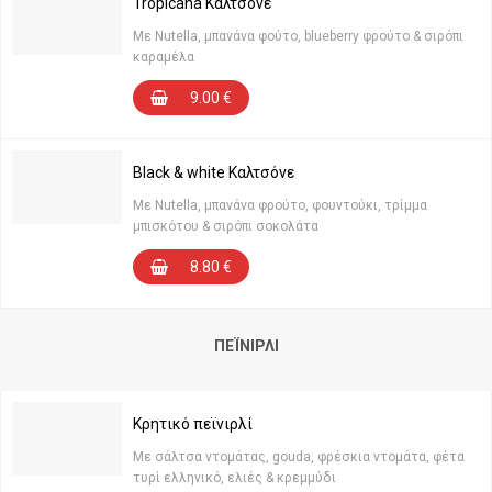
Tropicana Καλτσόνε
Με Nutella, μπανάνα φούτο, blueberry φρούτο & σιρόπι
καραμέλα
9.00
€
Black & white Καλτσόνε
Με Nutella, μπανάνα φρούτο, φουντούκι, τρίμμα
μπισκότου & σιρόπι σοκολάτα
8.80
€
ΠΕΪΝΙΡΛΊ
Κρητικό πεϊνιρλί
Με σάλτσα ντομάτας, gouda, φρέσκια ντομάτα, φέτα
τυρί ελληνικό, ελιές & κρεμμύδι