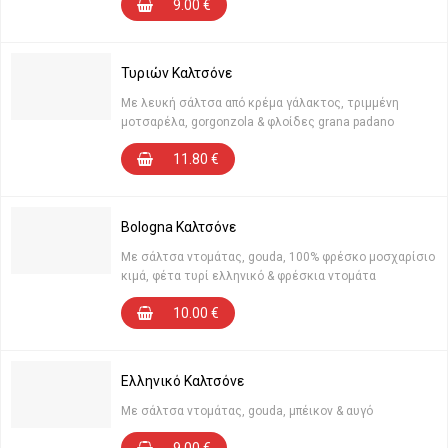
9.00
€
Τυριών Καλτσόνε
Με λευκή σάλτσα από κρέμα γάλακτος, τριμμένη
μοτσαρέλα, gorgonzola & φλοίδες grana padano
11.80
€
Bologna Καλτσόνε
Με σάλτσα ντομάτας, gouda, 100% φρέσκο μοσχαρίσιο
κιμά, φέτα τυρί ελληνικό & φρέσκια ντομάτα
10.00
€
Ελληνικό Καλτσόνε
Με σάλτσα ντομάτας, gouda, μπέικον & αυγό