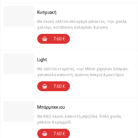
Κυπριακή
Με λευκή σάλτσα από κρέμα γάλακτος, τυρί gouda,
χαλούμι, κοτόπουλο, καλαμπόκι & ρίγανη
7.60
€
Light
Με σάλτσα ντομάτας, τυρί Milner χαμηλών λιπαρών,
γαλοπούλα καπνιστή, πράσινη πιπεριά & μανιτάρια
7.60
€
Μπάρμπεκιου
Με BBQ sauce, καπνιστή μπριζόλα, διπλή gouda,
μπέικον & κρεμμύδι
7.60
€