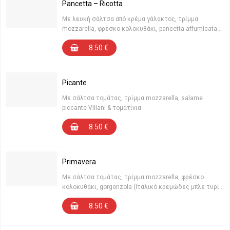
Pancetta – Ricotta
Με λευκή σάλτσα από κρέμα γάλακτος, τρίμμα
mozzarella, φρέσκο κολοκυθάκι, pancetta affumicata
Villani καπνιστή, κρέμα ricotta, φρέσκοτριμμένο μαύρο
8.50
€
πιπέρι & καπνιστό αλάτι Μεσολογγίου
Picante
Με σάλτσα τομάτας, τρίμμα mozzarella, salame
piccante Villani & τοματίνια
8.50
€
Primavera
Με σάλτσα τομάτας, τρίμμα mozzarella, φρέσκο
κολοκυθάκι, gorgonzola (Ιταλικό κρεμώδες μπλε τυρί),
τοματίνια, φρεσκοτριμμένο μαύρο πιπέρι & άνθος
8.50
€
άλατος Μεσολογγίου