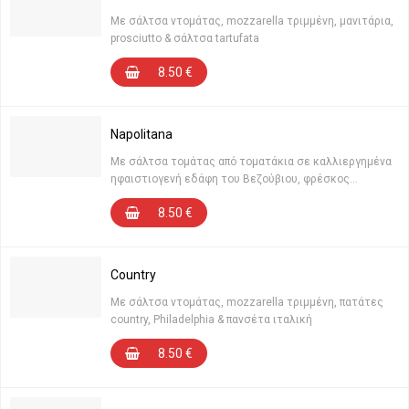
Με σάλτσα ντομάτας, mozzarella τριμμένη, μανιτάρια,
prosciutto & σάλτσα tartufata
8.50
€
Napolitana
Με σάλτσα τομάτας από τοματάκια σε καλλιεργημένα
ηφαιστιογενή εδάφη του Βεζούβιου, φρέσκος
βασιλικός, τοματίνια, φρέσκια mozzarella,
8.50
€
σκορδόλαδο, φρεσκοτριμμένο μαύρο πιπέρι
Country
Με σάλτσα ντομάτας, mozzarella τριμμένη, πατάτες
country, Philadelphia & πανσέτα ιταλική
8.50
€