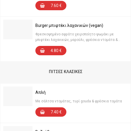
7.60
€
Burger μπιφτέκι λαχανικών (vegan)
Φρεσκοψημένο αφράτο χειροποίητο ψωμάκι με
μπιφτέκι λαχανικών, μαρούλι, φρέσκια ντομάτα &
sauce ketchup
4.80
€
ΠΊΤΣΕΣ ΚΛΑΣΙΚΈΣ
Απλή
Με σάλτσα ντομάτας, τυρί gouda & φρέσκια τομάτα
7.40
€