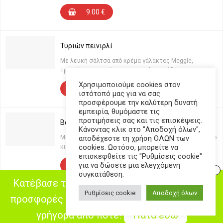
9.00
€
Τυριών πεϊνιρλί
Με λευκή σάλτσα από κρέμα γάλακτος Meggle,
τριμμένη μοτσαρέλα, gorgonzola, φλοίδες grana
padano (ιταλική παρμεζάνα)
Χρησιμοποιούμε cookies στον
11.80
€
ιστότοπό μας για να σας
προσφέρουμε την καλύτερη δυνατή
εμπειρία, θυμόμαστε τις
προτιμήσεις σας και τις επισκέψεις.
Bologna πεϊνιρλί
Κάνοντας κλικ στο "Αποδοχή όλων",
Με σάλτσα ντομάτας, gouda, φρέσκο 100% μοσχαρίσιο
αποδέχεστε τη χρήση ΟΛΩΝ των
cookies. Ωστόσο, μπορείτε να
κιμά, φέτα τυρί Ελληνικό & φρέσκια ντομάτα
επισκεφθείτε τις "Ρυθμίσεις cookie"
για να δώσετε μια ελεγχόμενη
10.00
€
συγκατάθεση.
Κατέβασε την εφαρμογή μας, δες τις online
Ρυθμίσεις cookie
Αποδοχή όλων
προσφορές και παράγγειλε ποιο εύκολα και
Ελληνικό πεϊνιρλί
γρήγορα από ποτέ!
Πάτα εδώ
Με σάλτσα ντομάτας, gouda, μπέικον & αυγό