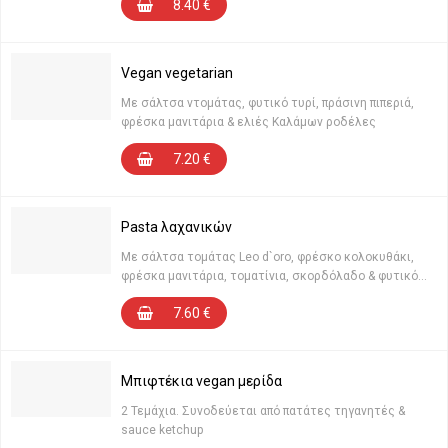
8.40
€
ιδιότητες
Vegan vegetarian
Με σάλτσα ντομάτας, φυτικό τυρί, πράσινη πιπεριά,
φρέσκα μανιτάρια & ελιές Καλάμων ροδέλες
7.20
€
Pasta λαχανικών
Με σάλτσα τομάτας Leo d`οro, φρέσκο κολοκυθάκι,
φρέσκα μανιτάρια, τοματίνια, σκορδόλαδο & φυτικό
τυρί
7.60
€
Μπιφτέκια vegan μερίδα
2 Τεμάχια. Συνοδεύεται από πατάτες τηγανητές &
sauce ketchup