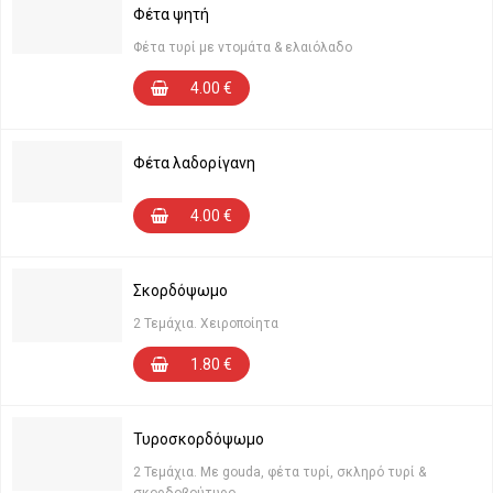
Φέτα ψητή
Φέτα τυρί με ντομάτα & ελαιόλαδο
4.00
€
Φέτα λαδορίγανη
4.00
€
Σκορδόψωμο
2 Τεμάχια. Χειροποίητα
1.80
€
Τυροσκορδόψωμο
2 Τεμάχια. Με gouda, φέτα τυρί, σκληρό τυρί &