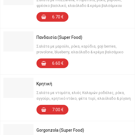
Σαλάτα με mozzarella, ντοματίνια, ρόκα, μαρούλι,
φρέσκο βασιλικό, ελαιόλαδο & κρέμα βαλσάμικου
6.70
€
Πανδαισία (Super Food)
Σαλάτα με μαρούλι, ρόκα, καρύδια, goji berries,
provolone, blueberry, ελαιόλαδο & κρέμα βαλσάμικο
6.60
€
Κρητική
Σαλάτα με ντομάτα, ελιές Καλαμών ροδέλες, ρόκα,
αγγούρι, κρητικό ντάκο, φέτα τυρί, ελαιόλαδο & ρίγανη
7.00
€
Gorgonzola (Super Food)