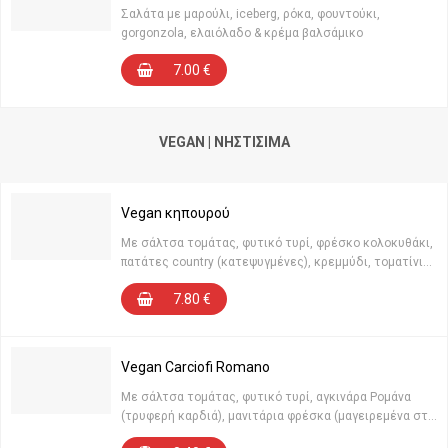
Σαλάτα με μαρούλι, iceberg, ρόκα, φουντούκι,
gorgonzola, ελαιόλαδο & κρέμα βαλσάμικο
7.00
€
VEGAN | ΝΗΣΤΊΣΙΜΑ
Vegan κηπουρού
Με σάλτσα τομάτας, φυτικό τυρί, φρέσκο κολοκυθάκι,
πατάτες country (κατεψυγμένες), κρεμμύδι, τοματίνια,
φρεσκοτριμμένο πιπέρι μαύρο & αλάτι Odyssey με
7.80
€
σουσάμι και βότανα Κρήτης (βιολογικής καλλιέργειας)
Vegan Carciofi Romano
Με σάλτσα τομάτας, φυτικό τυρί, αγκινάρα Ρομάνα
(τρυφερή καρδιά), μανιτάρια φρέσκα (μαγειρεμένα στη
στιγμή), σκορδόλαδο, πλούσια σ’ ευεργετικές