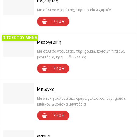
Βεζούβιος
Με σάλτσα ντομάτας, τυρί gouda & ζαμπόν
7.40
€
ΠΙΤΣΕΣ ΤΟΥ ΜΗΝΑ
Μεσογειακή
Με σάλτσα ντομάτας, τυρί gouda, πράσινη πιπεριά,
μανιτάρια, κρεμμύδι & ελιές
7.40
€
Μπιάνκα
Με λευκή σάλτσα από κρέμα γάλακτος, τυρί gouda,
μπέικον & φρέσκα μανιτάρια
7.60
€
Φάρμα