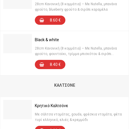
28cm Κανονική (8 κομμάτια) – Με Nutella, μπανάνα
φρούτο, blueberry φρούτο & σιρόπι καραμέλα
8.60
€
Black & white
28cm Κανονική (8 κομμάτια) – Με Nutella, μπανάνα
φρούτο, φουντούκι, τρίμμα μπισκότου & σιρόπι
σοκολάτα
8.40
€
ΚΑΛΤΣΌΝΕ
Κρητικό Καλτσόνε
Με σάλτσα ντομάτας, gouda, φρέσκια ντομάτα, φέτα
τυρί ελληνικό, ελιές & κρεμμύδι