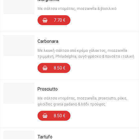
Με σάλτσα ντομάτας, mozzarella & βασιλικό
7.70
€
Carbonara
Με λευκή σάλτσα από κρέμα γάλακτος, mozzarella
τριμμένη, Philadelphia, αυγό φρέσκο & πανσέτα ιταλική
8.50
€
Prosciutto
Με σάλτσα ντομάτας, mozzarella, prosciutto, ρόκα,
φλοίδες grana padano & λάδι τρούφας
8.50
€
Tartufo