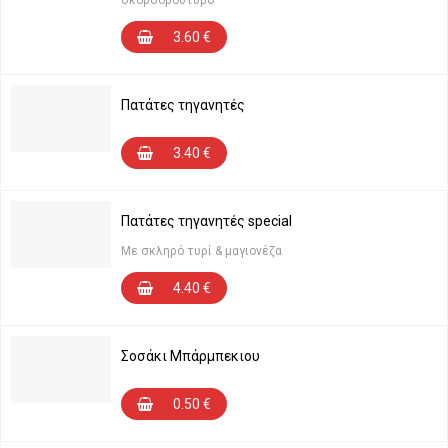
σκορδοβούτυρο
3.60
€
Πατάτες τηγανητές
3.40
€
Πατάτες τηγανητές special
Με σκληρό τυρί & μαγιονέζα
4.40
€
Σοσάκι Μπάρμπεκιου
0.50
€