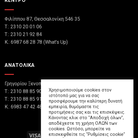
ΚΕΝΤΡΟ
Φιλίππου 87, Θεσσαλονίκη 546 35
Τ.: 2310 20 01 06
Τ.: 2310 21 92 84
Κ.: 6987 68 28 78 (What's Up)
ΑΝΑΤΟΛΙΚΑ
Γρηγορίου Ξενοπούλου 8, Θεσσαλονίκη 546 45
Χρησιμοποιούμε cookies στον
Τ.: 2310 88 85 90
ιστότοπό μας για να σας
Τ.: 2310 88 85 91
προσφέρουμε την καλύτερη δυνατή
εμπειρία, θυμόμαστε τις
Κ.: 6983 47 42 48 (What's Up)
προτιμήσεις σας και τις επισκέψεις.
Κάνοντας κλικ στο "Αποδοχή όλων",
αποδέχεστε τη χρήση ΟΛΩΝ των
cookies. Ωστόσο, μπορείτε να
επισκεφθείτε τις "Ρυθμίσεις cookie"