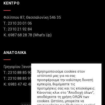
ΚΕΝΤΡΟ
Φιλίππου 87, Θεσσαλονίκη 546 35
Τ.: 2310 20 01 06
Τ.: 2310 21 92 84
Κ.: 6987 68 28 78 (What's Up)
ΑΝΑΤΟΛΙΚΑ
Γρηγορίου Ξενοπούλου 8, Θεσσαλονίκη 546 45
Χρησιμοποιούμε cookies στον
Τ.: 2310 88 85 90
ιστότοπό μας για να σας
Τ.: 2310 88 85 91
προσφέρουμε την καλύτερη δυνατή
εμπειρία, θυμόμαστε τις
Κ.: 6983 47 42 48 (What's Up)
προτιμήσεις σας και τις επισκέψεις.
Κάνοντας κλικ στο "Αποδοχή όλων",
αποδέχεστε τη χρήση ΟΛΩΝ των
cookies. Ωστόσο, μπορείτε να