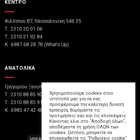
ΚΕΝΤΡΟ
Φιλίππου 87, Θεσσαλονίκη 546 35
Τ.: 2310 20 01 06
Τ.: 2310 21 92 84
Κ.: 6987 68 28 78 (What's Up)
ΑΝΑΤΟΛΙΚΑ
Γρηγορίου Ξενοπούλου 8, Θεσσαλονίκη 546 45
Χρησιμοποιούμε cookies στον
Τ.: 2310 88 85 90
ιστότοπό μας για να σας
Τ.: 2310 88 85 91
προσφέρουμε την καλύτερη δυνατή
εμπειρία, θυμόμαστε τις
Κ.: 6983 47 42 48 (What's Up)
προτιμήσεις σας και τις επισκέψεις.
Κάνοντας κλικ στο "Αποδοχή όλων",
αποδέχεστε τη χρήση ΟΛΩΝ των
cookies. Ωστόσο, μπορείτε να
επισκεφθείτε τις "Ρυθμίσεις cookie"