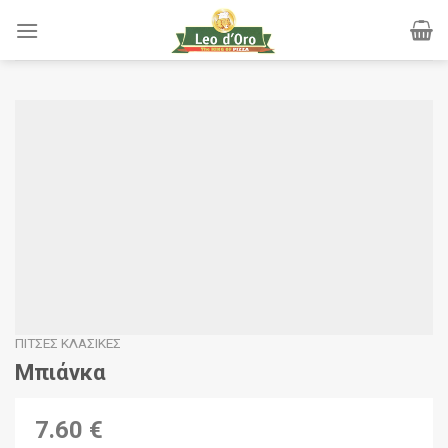
Skip
to
content
ΠΊΤΣΕΣ ΚΛΑΣΙΚΈΣ
Μπιάνκα
7.60 €