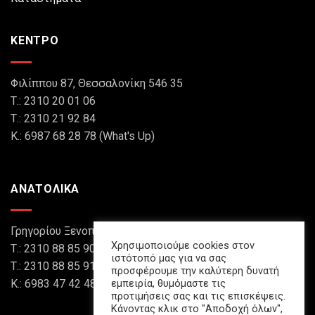
ΚΕΝΤΡΟ
Φιλίππου 87, Θεσσαλονίκη 546 35
Τ.: 2310 20 01 06
Τ.: 2310 21 92 84
Κ.: 6987 68 28 78 (What's Up)
ΑΝΑΤΟΛΙΚΑ
Γρηγορίου Ξενοπούλου 8, Θεσσαλονίκη 546 45
Χρησιμοποιούμε cookies στον
Τ.: 2310 88 85 90
ιστότοπό μας για να σας
Τ.: 2310 88 85 91
προσφέρουμε την καλύτερη δυνατή
εμπειρία, θυμόμαστε τις
Κ.: 6983 47 42 48 (What's Up)
προτιμήσεις σας και τις επισκέψεις.
Κάνοντας κλικ στο "Αποδοχή όλων",