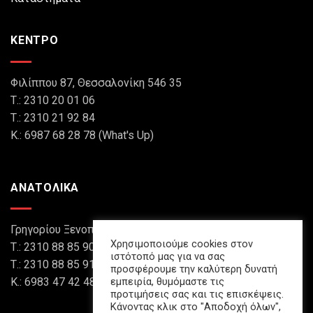
ΚΕΝΤΡΟ
Φιλίππου 87, Θεσσαλονίκη 546 35
Τ.: 2310 20 01 06
Τ.: 2310 21 92 84
Κ.: 6987 68 28 78 (What's Up)
ΑΝΑΤΟΛΙΚΑ
Γρηγορίου Ξενοπούλου 8, Θεσσαλονίκη 546 45
Χρησιμοποιούμε cookies στον
Τ.: 2310 88 85 90
ιστότοπό μας για να σας
Τ.: 2310 88 85 91
προσφέρουμε την καλύτερη δυνατή
εμπειρία, θυμόμαστε τις
Κ.: 6983 47 42 48 (What's Up)
προτιμήσεις σας και τις επισκέψεις.
Κάνοντας κλικ στο "Αποδοχή όλων",