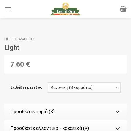
Skip
to
content
ΠΊΤΣΕΣ ΚΛΑΣΙΚΈΣ
Light
7.60 €
Επιλέξτε μέγεθος
Προσθέστε τυριά (Κ)
Προσθέστε αλλαντικά - κρεατικά (Κ)