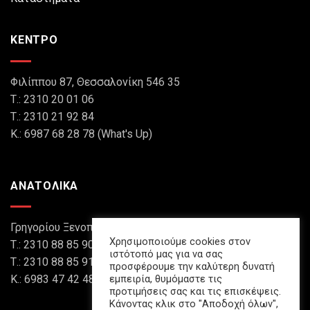
ΚΕΝΤΡΟ
Φιλίππου 87, Θεσσαλονίκη 546 35
Τ.: 2310 20 01 06
Τ.: 2310 21 92 84
Κ.: 6987 68 28 78 (What's Up)
ΑΝΑΤΟΛΙΚΑ
Γρηγορίου Ξενοπούλου 8, Θεσσαλονίκη 546 45
Χρησιμοποιούμε cookies στον
Τ.: 2310 88 85 90
ιστότοπό μας για να σας
Τ.: 2310 88 85 91
προσφέρουμε την καλύτερη δυνατή
εμπειρία, θυμόμαστε τις
Κ.: 6983 47 42 48 (What's Up)
προτιμήσεις σας και τις επισκέψεις.
Κάνοντας κλικ στο "Αποδοχή όλων",