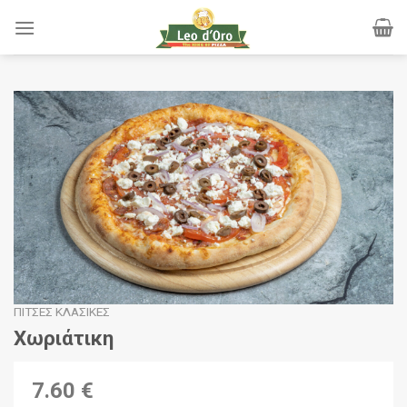
Skip
to
content
ΠΊΤΣΕΣ ΚΛΑΣΙΚΈΣ
Χωριάτικη
7.60 €