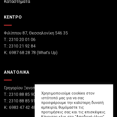
Καταστήματα
ΚΕΝΤΡΟ
Φιλίππου 87, Θεσσαλονίκη 546 35
Τ.: 2310 20 01 06
Τ.: 2310 21 92 84
Κ.: 6987 68 28 78 (What's Up)
ΑΝΑΤΟΛΙΚΑ
Γρηγορίου Ξενοπούλου 8, Θεσσαλονίκη 546 45
Χρησιμοποιούμε cookies στον
Τ.: 2310 88 85 90
ιστότοπό μας για να σας
Τ.: 2310 88 85 91
προσφέρουμε την καλύτερη δυνατή
εμπειρία, θυμόμαστε τις
Κ.: 6983 47 42 48 (What's Up)
προτιμήσεις σας και τις επισκέψεις.
Κάνοντας κλικ στο "Αποδοχή όλων",