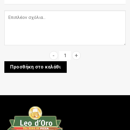
Σοσάκι dressing caesars ποσό
Προσθήκη στο καλάθι