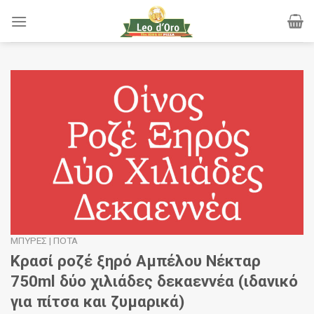
Skip
to
content
ΜΠΎΡΕΣ | ΠΟΤΆ
Κρασί ροζέ ξηρό Αμπέλου Νέκταρ
750ml δύο χιλιάδες δεκαεννέα (ιδανικό
για πίτσα και ζυμαρικά)