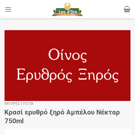
Skip
to
content
ΜΠΎΡΕΣ | ΠΟΤΆ
Κρασί ερυθρό ξηρό Αμπέλου Νέκταρ
750ml