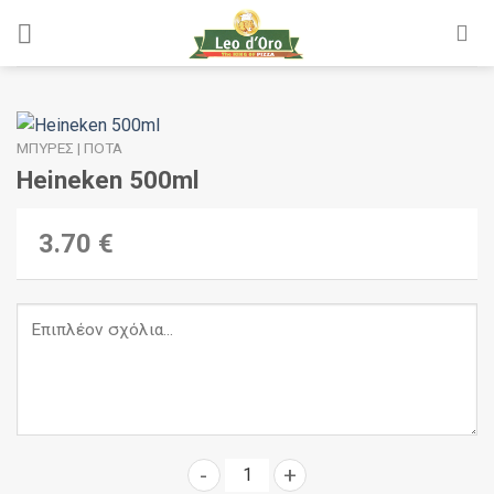
Skip
to
content
ΜΠΎΡΕΣ | ΠΟΤΆ
Heineken 500ml
3.70 €
Heineken 500ml ποσότητα