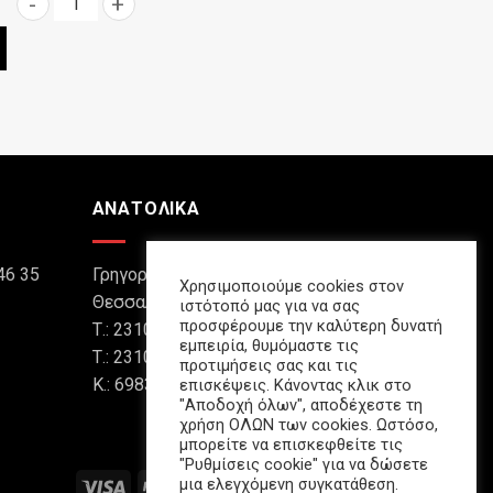
Lipton τσάι ροδάκινο 330ml ποσότητα
ΑΝΑΤΟΛΙΚΑ
46 35
Γρηγορίου Ξενοπούλου 8,
Χρησιμοποιούμε cookies στον
Θεσσαλονίκη 546 45
ιστότοπό μας για να σας
προσφέρουμε την καλύτερη δυνατή
Τ.: 2310 88 85 90
εμπειρία, θυμόμαστε τις
Τ.: 2310 88 85 91
προτιμήσεις σας και τις
Κ.: 6983 47 42 48 (What's Up)
επισκέψεις. Κάνοντας κλικ στο
"Αποδοχή όλων", αποδέχεστε τη
χρήση ΟΛΩΝ των cookies. Ωστόσο,
μπορείτε να επισκεφθείτε τις
"Ρυθμίσεις cookie" για να δώσετε
μια ελεγχόμενη συγκατάθεση.