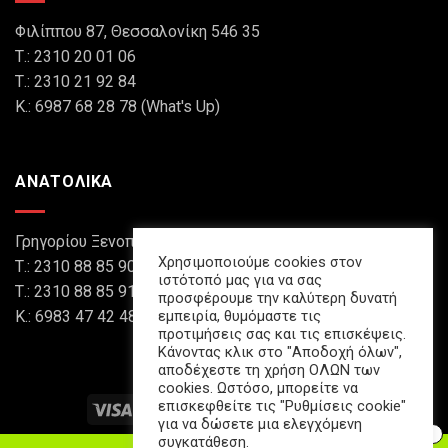
Φιλίππου 87, Θεσσαλονίκη 546 35
Τ.: 2310 20 01 06
Τ.: 2310 21 92 84
Κ.: 6987 68 28 78 (What's Up)
ΑΝΑΤΟΛΙΚΑ
Γρηγορίου Ξενοπούλου 8, Θεσσαλονίκη 546 45
Χρησιμοποιούμε cookies στον
Τ.: 2310 88 85 90
ιστότοπό μας για να σας
Τ.: 2310 88 85 91
προσφέρουμε την καλύτερη δυνατή
εμπειρία, θυμόμαστε τις
Κ.: 6983 47 42 48 (What's Up)
προτιμήσεις σας και τις επισκέψεις.
Κάνοντας κλικ στο "Αποδοχή όλων",
αποδέχεστε τη χρήση ΟΛΩΝ των
cookies. Ωστόσο, μπορείτε να
επισκεφθείτε τις "Ρυθμίσεις cookie"
για να δώσετε μια ελεγχόμενη
συγκατάθεση.
Αποκτήστε το δικό σας κατάστημα online παραγγελιοληψίας